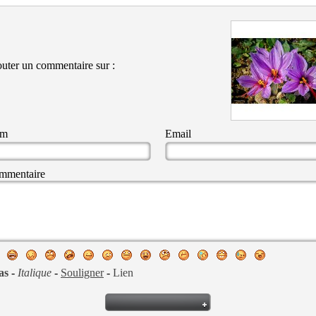
uter un commentaire sur :
om
Email
mmentaire
as
-
Italique
-
Souligner
-
Lien