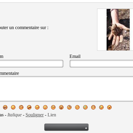
uter un commentaire sur :
om
Email
mmentaire
as
-
Italique
-
Souligner
-
Lien