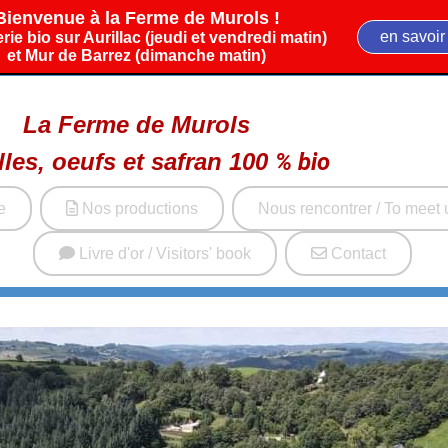
Bienvenue à la Ferme de Murols !
en savoir
rie bio sur Aurillac (jeudi et vendredi matin)
et Mur de Barrez (dimanche matin)
La Ferme de Murols
lles, oeufs et safran
100
%
bio
e
Nos productions
Nous rencontrer / To meet 
Livre d'or / Visitors' book
Contact