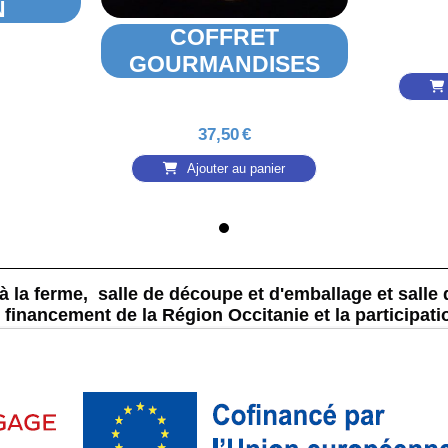
N
COFFRET
GOURMANDISES
37,50
€
Ajouter au panier
 la f
erm
e, salle de découpe et d'emballage et salle 
u financement de la Région Occitanie et la participa