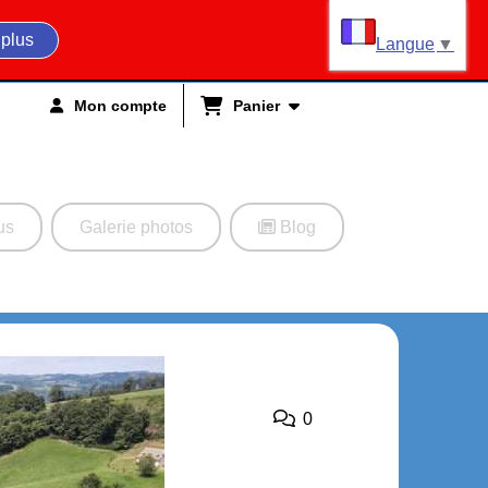
 plus
Langue
▼
Mon compte
Panier
us
Galerie photos
Blog
0