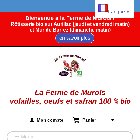
Panneau de gestion des cookies
Langue
▼
Bienvenue à la Ferme de Murols !
Rôtisserie bio sur Aurillac (jeudi et vendredi matin)
et Mur de Barrez (dimanche matin)
en savoir plus
La Ferme de Murols
volailles, oeufs et safran
100
%
bio
Mon compte
Panier
Menu