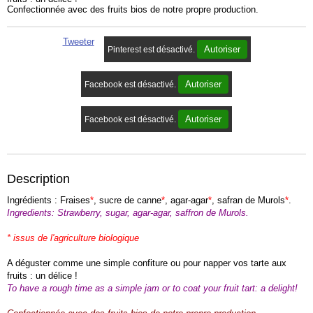
Confectionnée avec des fruits bios de notre propre production.
Tweeter
Autoriser
Pinterest est désactivé.
Autoriser
Facebook est désactivé.
Autoriser
Facebook est désactivé.
Description
Ingrédients : Fraises
*
, sucre de canne
*
, agar-agar
*
, safran de Murols
*
.
Ingredients: Strawberry, sugar, agar-agar, saffron de Murols.
* issus de l'agriculture biologique
A déguster comme une simple confiture ou pour napper vos tarte aux
fruits : un délice !
To have a rough time as a simple jam or to coat your fruit tart: a delight!