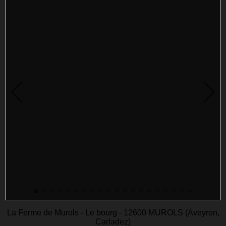
La Ferme de Murols - Le bourg - 12600 MUROLS (Aveyron,
Carladez)