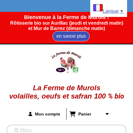
Panneau de gestion des cookies
Langue
▼
Bienvenue à la Ferme de Murols !
Rôtisserie bio sur Aurillac (jeudi et vendredi matin)
et Mur de Barrez (dimanche matin)
en savoir plus
La Ferme de Murols
volailles, oeufs et safran
100
%
bio
Mon compte
Panier
Menu