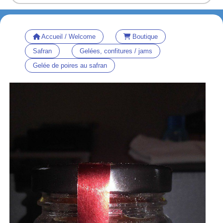
Accueil / Welcome
Boutique
Safran
Gelées, confitures / jams
Gelée de poires au safran