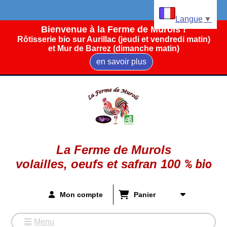
Panneau de gestion des cookies
Langue
▼
Bienvenue à la Ferme de Murols !
Rôtisserie bio sur Aurillac (jeudi et vendredi matin)
et Mur de Barrez (dimanche matin)
en savoir plus
La Ferme de Murols
volailles, oeufs et safran
100
%
bio
Mon compte
Panier
Menu