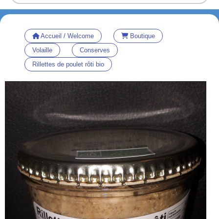
Accueil / Welcome
Boutique
Volaille
Conserves
Rillettes de poulet rôti bio