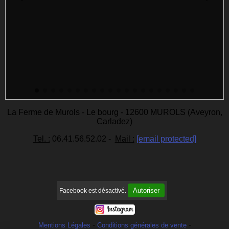
La Ferme de Murols - Le bourg - 12600 MUROLS (Aveyron,
Carladez)
Tel. :
06.41.56.52.02 -
Mail :
[email protected]
Autoriser
Facebook est désactivé.
Mentions Légales
Conditions générales de vente