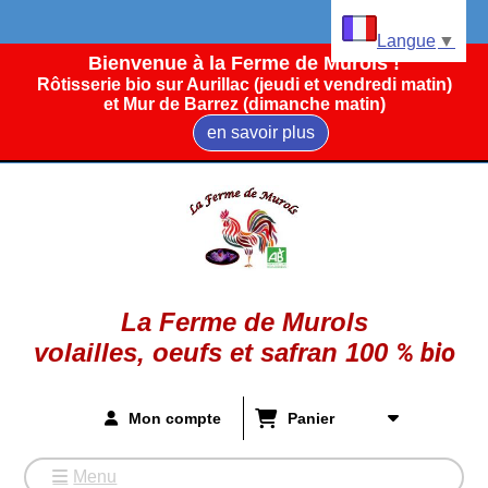
Panneau de gestion des cookies
Langue
▼
Bienvenue à la Ferme de Murols !
Rôtisserie bio sur Aurillac (jeudi et vendredi matin)
et Mur de Barrez (dimanche matin)
en savoir plus
La Ferme de Murols
volailles, oeufs et safran
100
%
bio
Mon compte
Panier
Menu