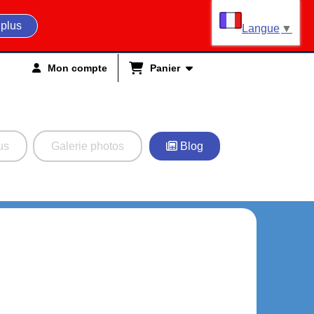
 plus
Langue
▼
Mon compte
Panier
us
Galerie photos
Blog