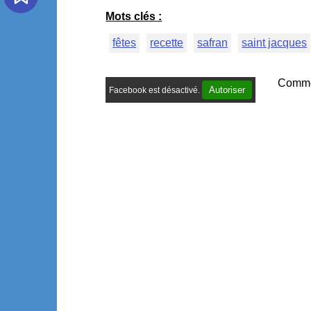
Mots clés :
fêtes
recette
safran
saint jacques
Comme
Autoriser
Facebook est désactivé.