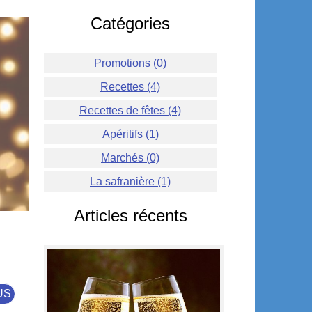
Catégories
Promotions (0)
Recettes (4)
Recettes de fêtes (4)
Apéritifs (1)
Marchés (0)
La safranière (1)
Articles récents
US