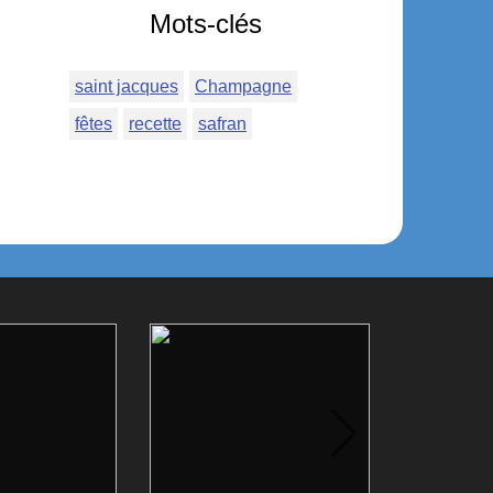
Mots-clés
saint jacques
Champagne
fêtes
recette
safran