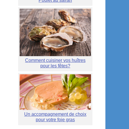
Poulet au safran
Comment cuisiner vos huîtres
pour les fêtes?
Un accompagnement de choix
pour votre foie gras