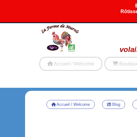
Panneau de gestion des cookies
Rôtisse
volai
Accueil / Welcome
Boutiqu
Accueil / Welcome
Blog