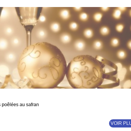
s poêlées au safran
VOIR PL