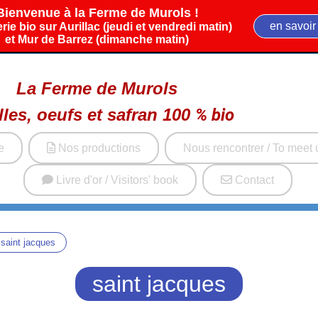
Bienvenue à la Ferme de Murols !
en savoir
rie bio sur Aurillac (jeudi et vendredi matin)
et Mur de Barrez (dimanche matin)
La Ferme de Murols
lles, oeufs et safran
100
%
bio
e
Nos productions
Nous rencontrer / To meet 
Livre d'or / Visitors' book
Contact
saint jacques
saint jacques